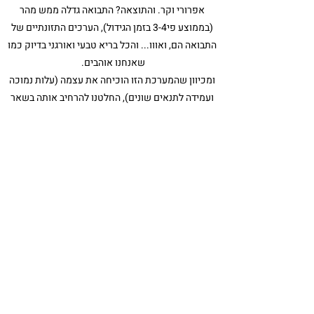
אפרורי וקר. והתוצאה? התבואה גדלה ממש מהר
(בממוצע פי3-4 בזמן הגידול), הערכים התזונתיים של
התבואה הם, ואווו... והכל בריא טבעי ואורגני בדיוק כמו
שאנחנו אוהבים.
ומכיוון שהמערכת הזו הוכיחה את עצמה (עלות נמוכה
ועמידה לתנאים שונים), החלטנו להרחיב אותה בשאר
העולם. למה שרק אנחנו נהנה? אם אפשר להפיץ
בריאות ואהבה בעולם...
“Don’t judge each day
By the harvest you reap,
But by seeds that you plant”
Robert Louis Stevenson