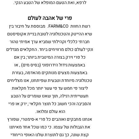
לרפא, ואת הטעם המופלא של הטבע הנקי.
פרי של אהבה לעולם
רשת החוות FARM&CO. מבוססת על חיבור בין
שיא ההייטק והטכנולוגיה לטובת בניית אקוסיסטם
חברתי כלכלי וקהילתי שמביא ערך אמיתי טהור
ונקי לעולם כולם מרוויחים ביחד. החקלאים מגדלים
כל פרי וירק בצורה המיטבית ביותר; בין אם
באמצעות גידול הידרופוני (בסיס מים) , או
באמצעות מצעים מנותקים מהאדמה, בעזרת
טכנולוגיה מיוחדת וטבעית שפיתחנו, אנו מצליחים
ליצור פי חמש עד פי עשר יותר מכל חקלאות
תעשייתית רגילה, תוך שאנו שומרים על הטבע
והסביבה והכי חשוב כל תוצר חקלאי ; ירק או פרי
הוא עולם ומלואו.
אנחנו מחבקים ואוהבים כל פרי א-סימטרי, שפורץ
את הגבולות של עצמו. כי כמו שכל אחד מאיתנו
קצת שונה, כך גם לתוצרת שלנו האופי הייחודי