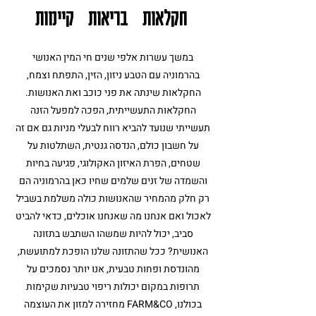
חקלאות בריאות קיימות
במשך עשרות אלפי שנים חי המין האנושי
בהרמוניה עם הטבע ניזון, הזין, התפתח וצמח,
החקלאות שינתה את פני כוכב ואת האנושות.
החקלאות התעשייתית, הפכה למפעל הזנה
תעשייתי שנועד להביא רווח לבעלי מניות גם אם זה
על חשבון כולם, הנדסה גנטית, השתלטות על
שטחים, הפרת האיזון האקולוגי, פגיעה בחיות
והשמדה של זנים שלמים שחיו כאן בהרמוניה הם
רק חלק מהמחיר שהאנושות כולה משלמת בשביל
לאכול ואם אנחנו מה שאנחנו אוכלים, כדאי להביט
סביב, יכול להיות שמשהו השתבש בתזונה
האנושית? ככל שהתזונה שלנו הופכת למתועשת,
מהונדסת ופחות טבעית, אנו יותר נסמכים על
תרופות במקום יכולות ריפוי טבעיות שקימות
בכולנו,
FARM&CO
מחזירה למזון את העוצמה